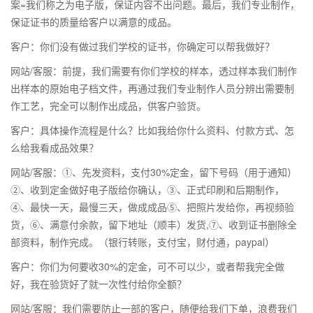
案=我们称之为电子版，保证内容不出问题。最后，我们专业制作，
保证证书的质量给客户以满意的成品。
客户：你们没有做过我们学校的证书，你确定可以帮我做好？
网站/客服：前提，我们需要有你们学校的样本，透过样本我们制作
出样本的原始电子档文件，再通过我们专业制作人员分辨出需要制
作工艺，完全可以制作出成品，供客户验货。
客户：具体操作流程是什么？比如我给你什么资料、付款方式、怎
么给我看成品效果？
网站/客服：①、先发资料，支付30%定金，留下号码（用于通知）
②、收到定金做好电子版给你确认，③、正式印刷和后期制作，
④、最快一天，最慢三天，做成成品⑤、把照片发给你，再视频验
货，⑥、满意付余款，留下地址（顺丰）发货,⑦、收到证书删除全
部资料，制作完成。（银行转账，支付宝，财付通，paypal）
客户：你们为何要收30%的定金，可不可以少，或者帮我完全做
好，我在验货好了就一次性付给你全额？
网站/客服：我们需要防止一部的客户，随便给我们下单，浪费我们