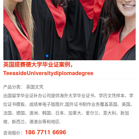
英国提赛德大学毕业证案例，
TeessideUniversitydiplomadegree
产品分类： 英国文凭
出国留学毕业证补办公司提供海外大学毕业证书、学历文凭样本、学
位证书模板、成绩单电子版图片,国外证书制作业务覆盖英国、美国、
法国、德国、澳洲、韩国、日本、加拿大、爱尔兰、意大利、新加
坡、新西兰、港澳台等和地区.
186 7711 6696
咨询报价：