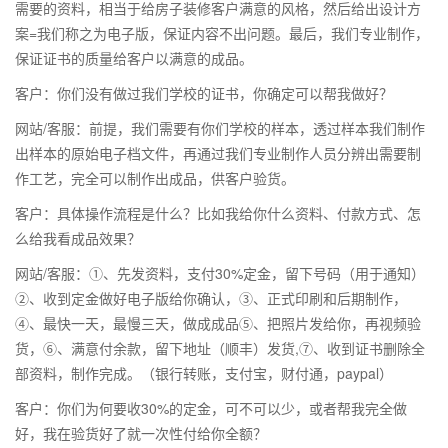
需要的资料，相当于给房子装修客户满意的风格，然后给出设计方
案=我们称之为电子版，保证内容不出问题。最后，我们专业制作，
保证证书的质量给客户以满意的成品。
客户：你们没有做过我们学校的证书，你确定可以帮我做好？
网站/客服：前提，我们需要有你们学校的样本，透过样本我们制作
出样本的原始电子档文件，再通过我们专业制作人员分辨出需要制
作工艺，完全可以制作出成品，供客户验货。
客户：具体操作流程是什么？比如我给你什么资料、付款方式、怎
么给我看成品效果？
网站/客服：①、先发资料，支付30%定金，留下号码（用于通知）
②、收到定金做好电子版给你确认，③、正式印刷和后期制作，
④、最快一天，最慢三天，做成成品⑤、把照片发给你，再视频验
货，⑥、满意付余款，留下地址（顺丰）发货,⑦、收到证书删除全
部资料，制作完成。（银行转账，支付宝，财付通，paypal）
客户：你们为何要收30%的定金，可不可以少，或者帮我完全做
好，我在验货好了就一次性付给你全额？