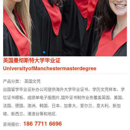
英国曼彻斯特大学毕业证
UniversityofManchestermasterdegree
产品分类： 英国文凭
出国留学毕业证补办公司提供海外大学毕业证书、学历文凭样本、学
位证书模板、成绩单电子版图片,国外证书制作业务覆盖英国、美国、
法国、德国、澳洲、韩国、日本、加拿大、爱尔兰、意大利、新加
坡、新西兰、港澳台等和地区.
186 7711 6696
咨询报价：