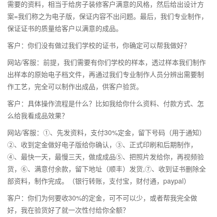
需要的资料，相当于给房子装修客户满意的风格，然后给出设计方
案=我们称之为电子版，保证内容不出问题。最后，我们专业制作，
保证证书的质量给客户以满意的成品。
客户：你们没有做过我们学校的证书，你确定可以帮我做好？
网站/客服：前提，我们需要有你们学校的样本，透过样本我们制作
出样本的原始电子档文件，再通过我们专业制作人员分辨出需要制
作工艺，完全可以制作出成品，供客户验货。
客户：具体操作流程是什么？比如我给你什么资料、付款方式、怎
么给我看成品效果？
网站/客服：①、先发资料，支付30%定金，留下号码（用于通知）
②、收到定金做好电子版给你确认，③、正式印刷和后期制作，
④、最快一天，最慢三天，做成成品⑤、把照片发给你，再视频验
货，⑥、满意付余款，留下地址（顺丰）发货,⑦、收到证书删除全
部资料，制作完成。（银行转账，支付宝，财付通，paypal）
客户：你们为何要收30%的定金，可不可以少，或者帮我完全做
好，我在验货好了就一次性付给你全额？