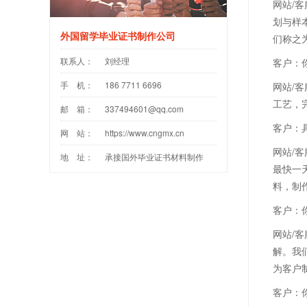
网站/
划与样
外国留学毕业证书制作公司
们称之
联系人：
刘经理
客户：
手 机：
186 7711 6696
网站/
工艺，
邮 箱：
337494601@qq.com
客户：
网 站：
https://www.cngmx.cn
网站/
地 址：
承接国外毕业证书材料制作
最快一
料，制作
客户：
网站/
解。我
为客户
客户：