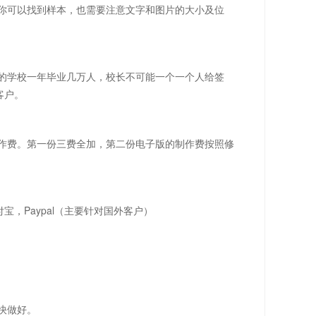
你可以找到样本，也需要注意文字和图片的大小及位
的学校一年毕业几万人，校长不可能一个一个人给签
客户。
作费。第一份三费全加，第二份电子版的制作费按照修
宝，Paypal（主要针对国外客户）
快做好。