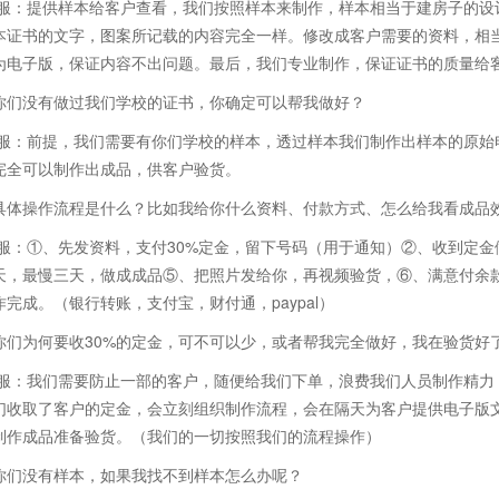
客服：提供样本给客户查看，我们按照样本来制作，样本相当于建房子的设
本证书的文字，图案所记载的内容完全一样。修改成客户需要的资料，相
为电子版，保证内容不出问题。最后，我们专业制作，保证证书的质量给
你们没有做过我们学校的证书，你确定可以帮我做好？
客服：前提，我们需要有你们学校的样本，透过样本我们制作出样本的原始
完全可以制作出成品，供客户验货。
具体操作流程是什么？比如我给你什么资料、付款方式、怎么给我看成品
客服：①、先发资料，支付30%定金，留下号码（用于通知）②、收到定
天，最慢三天，做成成品⑤、把照片发给你，再视频验货，⑥、满意付余款
完成。（银行转账，支付宝，财付通，paypal）
你们为何要收30%的定金，可不可以少，或者帮我完全做好，我在验货好
客服：我们需要防止一部的客户，随便给我们下单，浪费我们人员制作精力
们收取了客户的定金，会立刻组织制作流程，会在隔天为客户提供电子版
制作成品准备验货。（我们的一切按照我们的流程操作）
你们没有样本，如果我找不到样本怎么办呢？