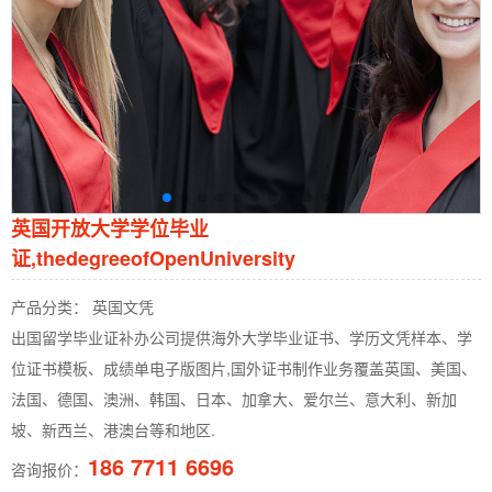
英国开放大学学位毕业
证,thedegreeofOpenUniversity
产品分类： 英国文凭
出国留学毕业证补办公司提供海外大学毕业证书、学历文凭样本、学
位证书模板、成绩单电子版图片,国外证书制作业务覆盖英国、美国、
法国、德国、澳洲、韩国、日本、加拿大、爱尔兰、意大利、新加
坡、新西兰、港澳台等和地区.
186 7711 6696
咨询报价：