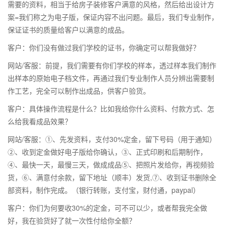
需要的资料，相当于给房子装修客户满意的风格，然后给出设计方
案=我们称之为电子版，保证内容不出问题。最后，我们专业制作，
保证证书的质量给客户以满意的成品。
客户：你们没有做过我们学校的证书，你确定可以帮我做好？
网站/客服：前提，我们需要有你们学校的样本，透过样本我们制作
出样本的原始电子档文件，再通过我们专业制作人员分辨出需要制
作工艺，完全可以制作出成品，供客户验货。
客户：具体操作流程是什么？比如我给你什么资料、付款方式、怎
么给我看成品效果？
网站/客服：①、先发资料，支付30%定金，留下号码（用于通知）
②、收到定金做好电子版给你确认，③、正式印刷和后期制作，
④、最快一天，最慢三天，做成成品⑤、把照片发给你，再视频验
货，⑥、满意付余款，留下地址（顺丰）发货,⑦、收到证书删除全
部资料，制作完成。（银行转账，支付宝，财付通，paypal）
客户：你们为何要收30%的定金，可不可以少，或者帮我完全做
好，我在验货好了就一次性付给你全额？