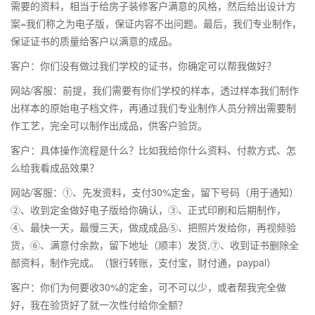
需要的资料，相当于给房子装修客户满意的风格，然后给出设计方
案=我们称之为电子版，保证内容不出问题。最后，我们专业制作，
保证证书的质量给客户以满意的成品。
客户：你们没有做过我们学校的证书，你确定可以帮我做好？
网站/客服：前提，我们需要有你们学校的样本，透过样本我们制作
出样本的原始电子档文件，再通过我们专业制作人员分辨出需要制
作工艺，完全可以制作出成品，供客户验货。
客户：具体操作流程是什么？比如我给你什么资料、付款方式、怎
么给我看成品效果？
网站/客服：①、先发资料，支付30%定金，留下号码（用于通知）
②、收到定金做好电子版给你确认，③、正式印刷和后期制作，
④、最快一天，最慢三天，做成成品⑤、把照片发给你，再视频验
货，⑥、满意付余款，留下地址（顺丰）发货,⑦、收到证书删除全
部资料，制作完成。（银行转账，支付宝，财付通，paypal）
客户：你们为何要收30%的定金，可不可以少，或者帮我完全做
好，我在验货好了就一次性付给你全额？