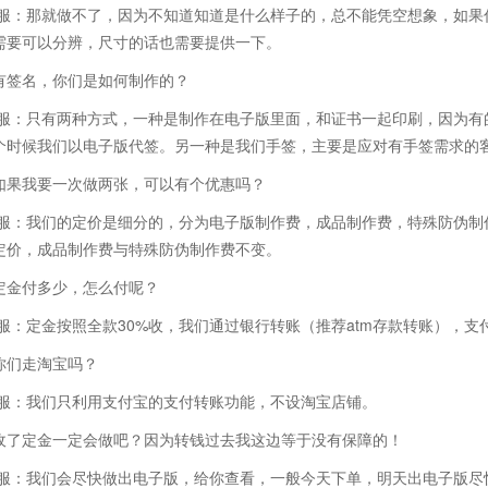
客服：那就做不了，因为不知道知道是什么样子的，总不能凭空想象，如果
需要可以分辨，尺寸的话也需要提供一下。
有签名，你们是如何制作的？
客服：只有两种方式，一种是制作在电子版里面，和证书一起印刷，因为有
个时候我们以电子版代签。另一种是我们手签，主要是应对有手签需求的
如果我要一次做两张，可以有个优惠吗？
客服：我们的定价是细分的，分为电子版制作费，成品制作费，特殊防伪制
定价，成品制作费与特殊防伪制作费不变。
定金付多少，怎么付呢？
客服：定金按照全款30%收，我们通过银行转账（推荐atm存款转账），支付
你们走淘宝吗？
客服：我们只利用支付宝的支付转账功能，不设淘宝店铺。
收了定金一定会做吧？因为转钱过去我这边等于没有保障的！
客服：我们会尽快做出电子版，给你查看，一般今天下单，明天出电子版尽