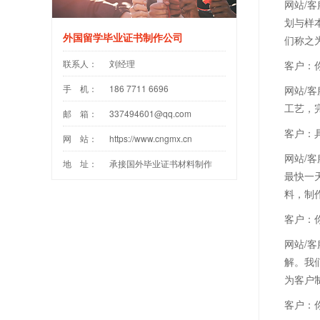
网站/
划与样
外国留学毕业证书制作公司
们称之
联系人：
刘经理
客户：
手 机：
186 7711 6696
网站/
工艺，
邮 箱：
337494601@qq.com
客户：
网 站：
https://www.cngmx.cn
网站/
地 址：
承接国外毕业证书材料制作
最快一
料，制作
客户：
网站/
解。我
为客户
客户：