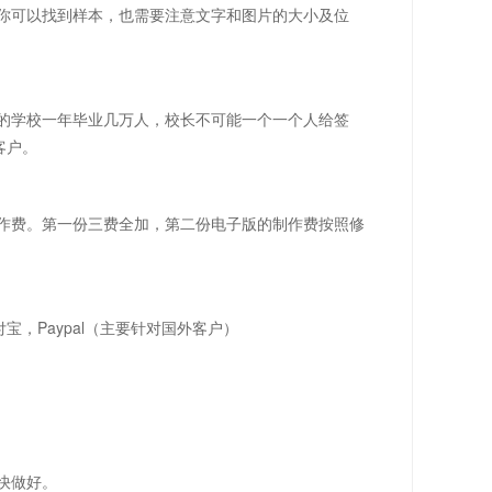
你可以找到样本，也需要注意文字和图片的大小及位
的学校一年毕业几万人，校长不可能一个一个人给签
客户。
作费。第一份三费全加，第二份电子版的制作费按照修
宝，Paypal（主要针对国外客户）
快做好。