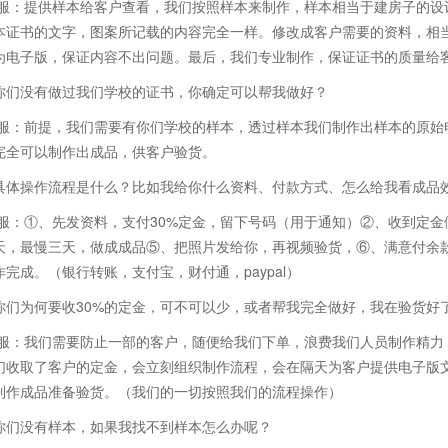
客服：提供样本给客户查看，我们按照样本来制作，样本相当于建房子的设
本证书的文字，图案所记载的内容完全一样。修改成客户需要的资料，相
为电子版，保证内容不出问题。最后，我们专业制作，保证证书的质量给
你们没有做过我们学校的证书，你确定可以帮我做好？
客服：前提，我们需要有你们学校的样本，透过样本我们制作出样本的原始
完全可以制作出成品，供客户验货。
具体操作流程是什么？比如我给你什么资料、付款方式、怎么给我看成品
客服：①、先发资料，支付30%定金，留下号码（用于通知）②、收到定
天，最慢三天，做成成品⑤、把照片发给你，再视频验货，⑥、满意付余款
完成。（银行转账，支付宝，财付通，paypal）
你们为何要收30%的定金，可不可以少，或者帮我完全做好，我在验货好
客服：我们需要防止一部的客户，随便给我们下单，浪费我们人员制作精力
们收取了客户的定金，会立刻组织制作流程，会在隔天为客户提供电子版
制作成品准备验货。（我们的一切按照我们的流程操作）
你们没有样本，如果我找不到样本怎么办呢？