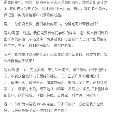
需要的资料，相当于给房子装修客户满意的风格，然后给出设计方
案=我们称之为电子版，保证内容不出问题。最后，我们专业制作，
保证证书的质量给客户以满意的成品。
客户：你们没有做过我们学校的证书，你确定可以帮我做好？
网站/客服：前提，我们需要有你们学校的样本，透过样本我们制作
出样本的原始电子档文件，再通过我们专业制作人员分辨出需要制
作工艺，完全可以制作出成品，供客户验货。
客户：具体操作流程是什么？比如我给你什么资料、付款方式、怎
么给我看成品效果？
网站/客服：①、先发资料，支付30%定金，留下号码（用于通知）
②、收到定金做好电子版给你确认，③、正式印刷和后期制作，
④、最快一天，最慢三天，做成成品⑤、把照片发给你，再视频验
货，⑥、满意付余款，留下地址（顺丰）发货,⑦、收到证书删除全
部资料，制作完成。（银行转账，支付宝，财付通，paypal）
客户：你们为何要收30%的定金，可不可以少，或者帮我完全做
好，我在验货好了就一次性付给你全额？